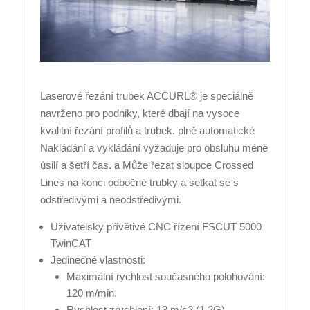
Laserové řezání trubek ACCURL® je speciálně
navrženo pro podniky, které dbají na vysoce
kvalitní řezání profilů a trubek. plně automatické
Nakládání a vykládání vyžaduje pro obsluhu méně
úsilí a šetří čas. a Může řezat sloupce Crossed
Lines na konci odbočné trubky a setkat se s
odstředivými a neodstředivými.
Uživatelsky přívětivé CNC řízení FSCUT 5000
TwinCAT
Jedinečné vlastnosti:
Maximální rychlost současného polohování:
120 m/min.
Rychlost zrychlení: 13 m/s2 (1,2G).