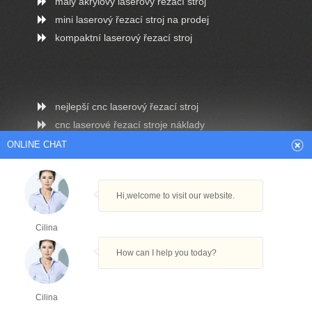
malý akrylový laserový řezací stroj
mini laserový řezací stroj na prodej
kompaktní laserový řezací stroj
nejlepší cnc laserový řezací stroj
cnc laserové řezací stroje náklady
čtvercová trubka řezací stroj
ONLINE CHAT
řezací stroj s kovovými trubkami
laserový řezací trubkový stroj
Hi,welcome to visit our website.
Cilina
malý cnc plazmový řezací stroj
How can I help you today?
plazmový řezací stroj
řezací stroj na vodní paprsky z oceli
Cilina
CNC plazmový řezací stroj