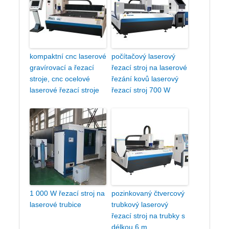
kompaktní cnc laserové
počítačový laserový
gravírovací a řezací
řezací stroj na laserové
stroje, cnc ocelové
řezání kovů laserový
laserové řezací stroje
řezací stroj 700 W
1 000 W řezací stroj na
pozinkovaný čtvercový
laserové trubice
trubkový laserový
řezací stroj na trubky s
délkou 6 m