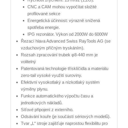
CNC a CAM mohou vypočítat složité
profilované sekce
Energetická účinnost: výrazně snížená
spotřeba energie.
IPG rezonátor. Výkon od 2000W do 6000W
Řezací hlava Advanced Swiss RayTools AG (se
vzduchovým příčným tryskáním).
Rozsah zpracování trubek φ8-440 mm je
volitelný
Patentovaná technologie třísklíčidla a materiálu
zero-tail vysoké využití suroviny.
Efektivní vysokotlaký a nízkotlaký systém
výměny plynu.
Funkce automatického výpočtu času a
jednotkových nákladů.
Síťové připojení z externího.
Odsávání kouře (je součástí sériových modelů).
Tvar „L“ stroje zajišťuje naprostou flexibilitu pro