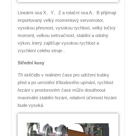
Lineární osa X、Y、Z a rotační osa A、B přijímají
importovaný velký momentový servomotor,
vysokou přesnost, vysokou rychlost, velký točivý
moment, velkou setrvačnost, stabilní a odolný
výkon, který zajišťuje vysokou rychlost a
zrychlení celého stroje .
Střední kusy
Tři sklíčidlo v reálném čase pro udržení trubky
před a po umístění tříbodového upínání, rychlost
řezání v prostorovém čase může dosáhnout
maximální stabilní řezání, relativní účinnost řezání
bude vysoká