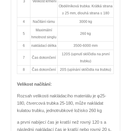
3
Velikost krmení
Obdélníková trubka: Krátká strana
≥ 25 mm, dlouhá strana ≤ 180
4
Načítání rámu
3000 kg
Maximální
5
260 kg
hmotnost singlu
6
nakládací délka
3500-6000 mm
120S (upnutí sklíčidla na první
7
Čas dokončení
trubku)
8
Čas dokončení
20S (upínání sklíčidla na trubku)
Velikost načítání:
Rozsah velikosti nakládacího materiálu je φ25-
180, čtvercová trubka 25-180, může nakládat
kulatou trubku, jednotrubkové ložisko 260 kg
a první nabíjecí čas je kratší než rovný 120 s a
následný nakládací čas je kratší nebo rovný 20 s.