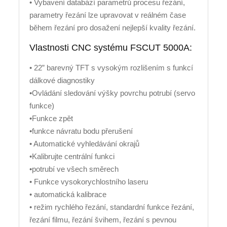
• Vybavení databází parametrů procesu řezání,
parametry řezání lze upravovat v reálném čase
během řezání pro dosažení nejlepší kvality řezání.
Vlastnosti CNC systému FSCUT 5000A:
• 22” barevný TFT s vysokým rozlišením s funkcí
dálkové diagnostiky
•Ovládání sledování výšky povrchu potrubí (servo
funkce)
•Funkce zpět
•funkce návratu bodu přerušení
• Automatické vyhledávání okrajů
•Kalibrujte centrální funkci
•potrubí ve všech směrech
• Funkce vysokorychlostního laseru
• automatická kalibrace
• režim rychlého řezání, standardní funkce řezání,
řezání filmu, řezání švihem, řezání s pevnou