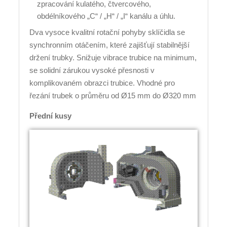
zpracování kulatého, čtvercového,
obdélníkového „C“ / „H“ / „I“ kanálu a úhlu.
Dva vysoce kvalitní rotační pohyby sklíčidla se
synchronním otáčením, které zajišťují stabilnější
držení trubky. Snižuje vibrace trubice na minimum,
se solidní zárukou vysoké přesnosti v
komplikovaném obrazci trubice. Vhodné pro
řezání trubek o průměru od Ø15 mm do Ø320 mm
Přední kusy