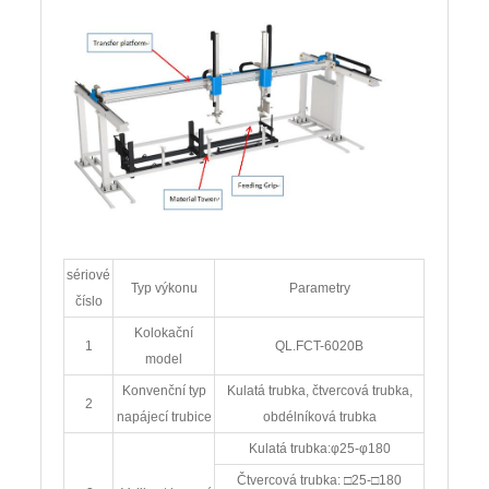
sériové
Typ výkonu
Parametry
číslo
Kolokační
1
QL.FCT-6020B
model
Konvenční typ
Kulatá trubka, čtvercová trubka,
2
napájecí trubice
obdélníková trubka
Kulatá trubka:φ25-φ180
Čtvercová trubka: □25-□180