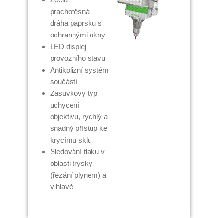
prachotěsná
dráha paprsku s
ochrannými okny
LED displej
provozního stavu
Antikolizní systém
součástí
Zásuvkový typ
uchycení
objektivu, rychlý a
snadný přístup ke
krycímu sklu
Sledování tlaku v
oblasti trysky
(řezání plynem) a
v hlavě