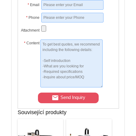
*
Email
*
Phone
Attachment
*
Content
Send Inquiry
Související produkty