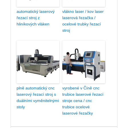
automatický laserový
vlákno laser / kov laser
řezací stroj z
laserová řezačka /
hliníkových vláken
ocelové trubky řezací
stroj
plně automatický cnc
vyrobené v Číně cnc
laserový řezací stroj s
trubice laserové řezací
duálními vyměnitelnými
stroje cena / cnc
stoly
trubice ocelové
laserové řezačky