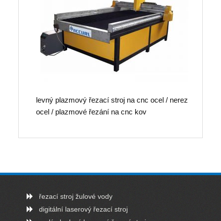
levný plazmový řezací stroj na cnc ocel / nerez
ocel / plazmové řezání na cnc kov
řezací stroj žulové vody
digitální laserový řezací stroj