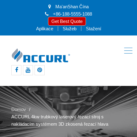
Ma'anShan Čína
+86-188-5555-1088
Get Best Quote
Aplikace
Služeb
Stažení
Facebook
Youtube
pinterest
Domov
ACCURL 4kw trubkový laserový řezací stroj s
nakládacím systémem 3D zkosená řezací hlava