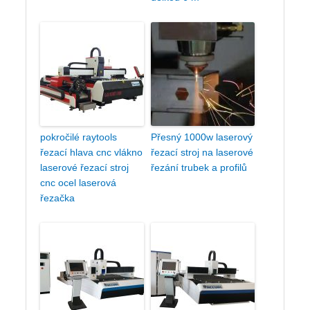
pokročilé raytools
Přesný 1000w laserový
řezací hlava cnc vlákno
řezací stroj na laserové
laserové řezací stroj
řezání trubek a profilů
cnc ocel laserová
řezačka