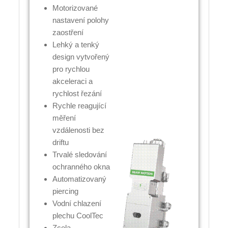
Motorizované
nastavení polohy
zaostření
Lehký a tenký
design vytvořený
pro rychlou
akceleraci a
rychlost řezání
Rychle reagující
měření
vzdálenosti bez
driftu
Trvalé sledování
ochranného okna
Automatizovaný
piercing
Vodní chlazení
plechu CoolTec
Zcela