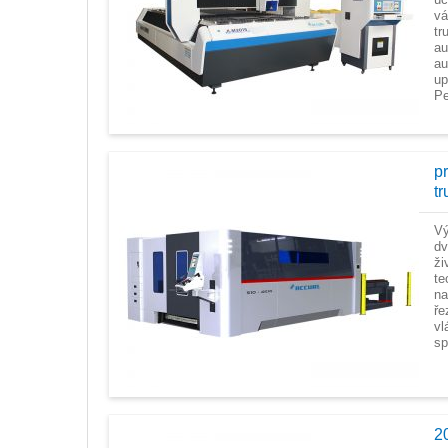
vá
tr
au
au
up
Pe
p
t
Vý
dv
ži
te
na
ře
vl
sp
2