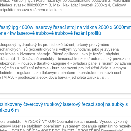
ověka. Potrubí jiných tvarů může být poloautomatické podávání 2, Maximální
kládací svazek 800x800mm 3, Max. Nakládací svazek 2500kg 4, Celkový
nipulátor posuvu s rámem a lankem ...
řesný ipg 4000w laserový řezací stroj na vlákna 2000 x 6000m
ena 4kw laserové trubkové trubkové řezání profilů
sloupcový hydraulický lis pro hluboké tažení, určený pro výměnu
chanických lisů (excentrických) s velkými výhodami, jako je zvýšená
oduktivita a životnost nástroje. Různé aplikace, jako je řezání, ohýbání,
ntána atd. 1. Dodávané produkty - bimanual konzole / automatický provoz se
uběžností + nouzové tlačítko kategorie 4 - ovládací panel s ručním ovládání
o výměnu a seřízení nástroje - kurz nastavení pro indukční čidlo s jemným
laděním - regulace tlaku tlakovým spínačem - konstrukce uhlíková ocel
TM A36 - prodloužená epoxidová barva - jednoletá záruka , s ...
ozinkovaný čtvercový trubkový laserový řezací stroj na trubky s
élkou 6 m
pis produktu · VYSOKÝ VÝKON Optimální řezací účinek. Vysoce výkonný
áknový laser se stabilním operačním systémem dosahuje optimálního řeznéh
činku. · DOBRÁ PŘÍDAVNOST PRO ŽIVOTNÍ PROSTŘEDÍ Pneumatický