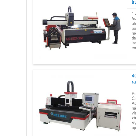
t
1.
ře
uh
po
mě
ti
la
en
4
r
Po
Čí
AC
ná
vl
zt
Vy
op