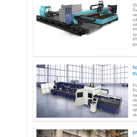
Vl
Šv
ne
zd
st
Př
sy
Př
po
ho
t
Po
Po
na
ob
mi
lá
sk
p