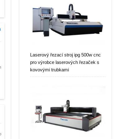
m
Laserový řezací stroj ipg 500w cnc
pro výrobce laserových řezaček s
m
kovovými trubkami
o