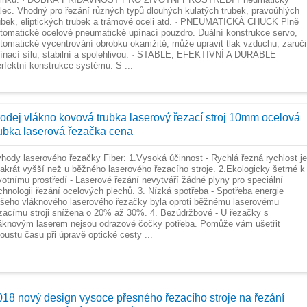
lec. Vhodný pro řezání různých typů dlouhých kulatých trubek, pravoúhlých
ubek, eliptických trubek a trámové oceli atd. · PNEUMATICKÁ CHUCK Plně
tomatické ocelové pneumatické upínací pouzdro. Duální konstrukce servo,
tomatické vycentrování obrobku okamžitě, může upravit tlak vzduchu, zaruči
ínací sílu, stabilní a spolehlivou. · STABLE, EFEKTIVNÍ A DURABLE
rfektní konstrukce systému. S ...
rodej vlákno kovová trubka laserový řezací stroj 10mm ocelová
rubka laserová řezačka cena
hody laserového řezačky Fiber: 1.Vysoká účinnost - Rychlá řezná rychlost je
akrát vyšší než u běžného laserového řezacího stroje. 2.Ekologicky šetrné k
votnímu prostředí - Laserové řezání nevytváří žádné plyny pro speciální
chnologii řezání ocelových plechů. 3. Nízká spotřeba - Spotřeba energie
šeho vláknového laserového řezačky byla oproti běžnému laserovému
zacímu stroji snížena o 20% až 30%. 4. Bezúdržbové - U řezačky s
áknovým laserem nejsou odrazové čočky potřeba. Pomůže vám ušetřit
oustu času při úpravě optické cesty ...
018 nový design vysoce přesného řezacího stroje na řezání