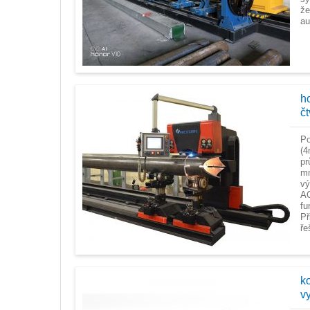
že
au
ho
č
Po
(4
pr
mm
vý
AC
fu
Př
řeš
k
v