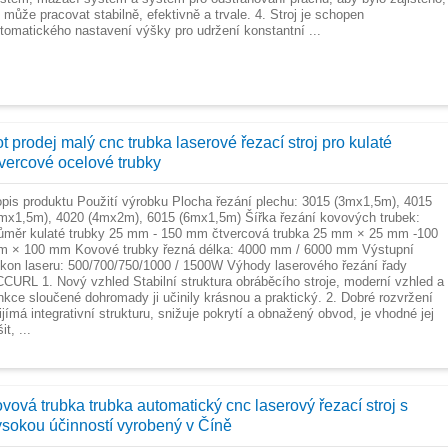
 může pracovat stabilně, efektivně a trvale. 4. Stroj je schopen
tomatického nastavení výšky pro udržení konstantní ...
t prodej malý cnc trubka laserové řezací stroj pro kulaté
tvercové ocelové trubky
pis produktu Použití výrobku Plocha řezání plechu: 3015 (3mx1,5m), 4015
mx1,5m), 4020 (4mx2m), 6015 (6mx1,5m) Šířka řezání kovových trubek:
ůměr kulaté trubky 25 mm - 150 mm čtvercová trubka 25 mm × 25 mm -100
 × 100 mm Kovové trubky řezná délka: 4000 mm / 6000 mm Výstupní
kon laseru: 500/700/750/1000 / 1500W Výhody laserového řezání řady
CURL 1. Nový vzhled Stabilní struktura obráběcího stroje, moderní vzhled a
nkce sloučené dohromady ji učinily krásnou a praktický. 2. Dobré rozvržení
ijímá integrativní strukturu, snižuje pokrytí a obnažený obvod, je vhodné jej
it, ...
ovová trubka trubka automatický cnc laserový řezací stroj s
ysokou účinností vyrobený v Číně