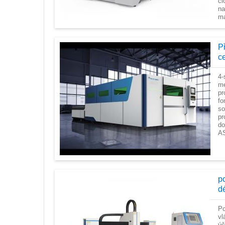
čl
na
ma
P
c
4-
me
pr
fo
so
pr
do
AS
p
d
Po
vl
ú