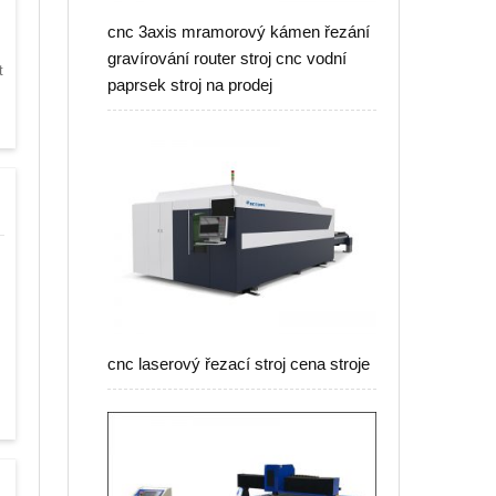
cnc 3axis mramorový kámen řezání
gravírování router stroj cnc vodní
t
paprsek stroj na prodej
cnc laserový řezací stroj cena stroje