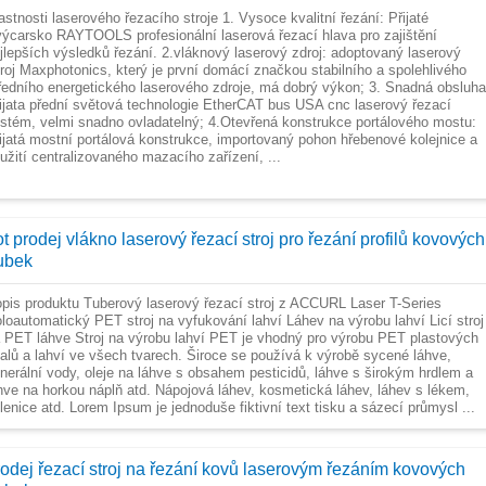
astnosti laserového řezacího stroje 1. Vysoce kvalitní řezání: Přijaté
ýcarsko RAYTOOLS profesionální laserová řezací hlava pro zajištění
jlepších výsledků řezání. 2.vláknový laserový zdroj: adoptovaný laserový
roj Maxphotonics, který je první domácí značkou stabilního a spolehlivého
ředního energetického laserového zdroje, má dobrý výkon; 3. Snadná obsluha
ijata přední světová technologie EtherCAT bus USA cnc laserový řezací
stém, velmi snadno ovladatelný; 4.Otevřená konstrukce portálového mostu:
ijatá mostní portálová konstrukce, importovaný pohon hřebenové kolejnice a
užití centralizovaného mazacího zařízení, ...
t prodej vlákno laserový řezací stroj pro řezání profilů kovových
rubek
pis produktu Tuberový laserový řezací stroj z ACCURL Laser T-Series
loautomatický PET stroj na vyfukování lahví Láhev na výrobu lahví Licí stroj
 PET láhve Stroj na výrobu lahví PET je vhodný pro výrobu PET plastových
alů a lahví ve všech tvarech. Široce se používá k výrobě sycené láhve,
nerální vody, oleje na láhve s obsahem pesticidů, láhve s širokým hrdlem a
hve na horkou náplň atd. Nápojová láhev, kosmetická láhev, láhev s lékem,
lenice atd. Lorem Ipsum je jednoduše fiktivní text tisku a sázecí průmysl ...
rodej řezací stroj na řezání kovů laserovým řezáním kovových