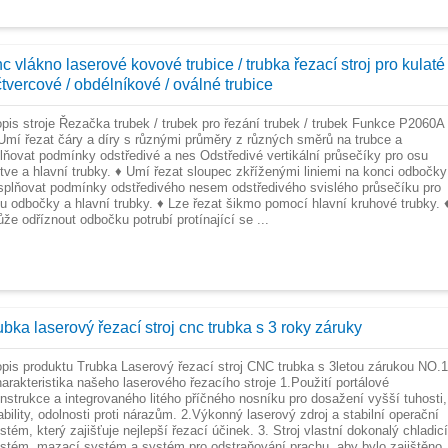
c vlákno laserové kovové trubice / trubka řezací stroj pro kulaté
čtvercové / obdélníkové / oválné trubice
pis stroje Řezačka trubek / trubek pro řezání trubek / trubek Funkce P2060A
Umí řezat čáry a díry s různými průměry z různých směrů na trubce a
lňovat podmínky odstředivé a nes Odstředivé vertikální průsečíky pro osu
tve a hlavní trubky. ♦ Umí řezat sloupec zkříženými liniemi na konci odbočky
splňovat podmínky odstředivého nesem odstředivého svislého průsečíku pro
u odbočky a hlavní trubky. ♦ Lze řezat šikmo pomocí hlavní kruhové trubky. 
že odříznout odbočku potrubí protínající se ...
ubka laserový řezací stroj cnc trubka s 3 roky záruky
pis produktu Trubka Laserový řezací stroj CNC trubka s 3letou zárukou NO.1
arakteristika našeho laserového řezacího stroje 1.Použití portálové
nstrukce a integrovaného litého příčného nosníku pro dosažení vyšší tuhosti,
ability, odolnosti proti nárazům. 2.Výkonný laserový zdroj a stabilní operační
stém, který zajišťuje nejlepší řezací účinek. 3. Stroj vlastní dokonalý chladicí
stém, mazací systém a systém pro odstraňování prachu, aby bylo zajištěno,