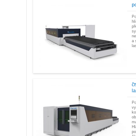
p
Po
hl
př
sy
ne
a 
la
č
la
Po
vy
ko
ob
ma
H
po