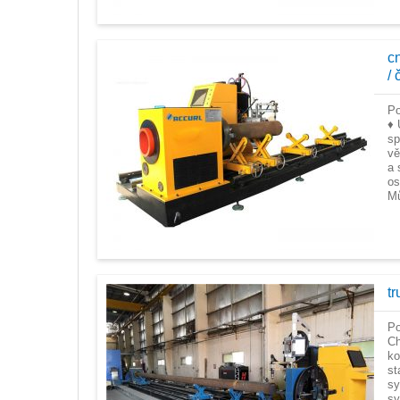
cn
/ 
Po
♦ 
sp
vě
a 
os
Mů
tr
Po
Ch
ko
st
sy
sy