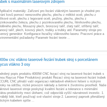
rubek s maximálním laserovým zdrojem
Aplikační materiály: Zařízení pro řezání vláknitým laserem je vhodné pro
zání kovů pomocí nerezového plechu, plechu z měkké oceli, plechu z
líkové oceli, plechu z legované oceli, pružiny, plechu, plechu z
zinkovaného železa, plechu z pozinkovaného plechu, hliníkového plechu,
děného plechu, Mosazný plech, bronzový talíř, zlatý talíř, stříbrný talíř,
tanový talíř, plech, kovový plech, trubky a trubky atd. Parametry stroje pro
serový generátor: Konfigurace řezačky vláknového laseru: Pracovní práce a
vironmentální požadavky Parametr řezání teorie ...
000w cnc vlákno laserové řezání trubek stroj s porcelánem
aycus vlákno 3 osy
drobný popis produktu 4000W CNC řezací stroj na laserové řezání trubek s
nou Raycus Fiber Produktový produkt Řezací stroj na laserové řezání trubek
CURL CNC přináší vaší organizaci nákladově efektivní řešení s nízkými
roky na údržbu, nízké provozní náklady a šetrné k životnímu prostředí. Naše
áknové laserové stroje poskytují kvalitní řezání a tolerance s minimální
rátou produktivity mezi úlohami, což odpovídá vyšší návratnosti investic. 1.
rábějí lidé, kteří používají své vlastní stroje 2. Laserový paprsek přenášený
tickým kabelem spíše ...