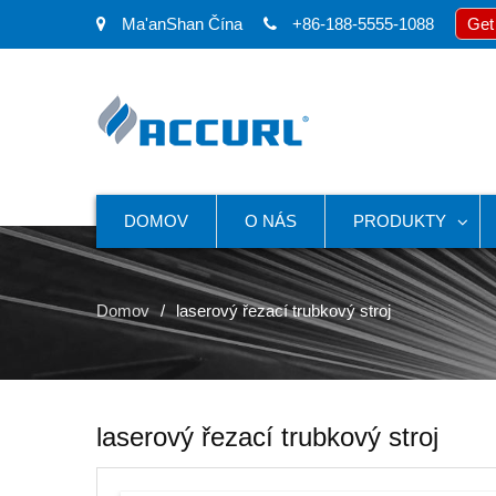
Ma'anShan Čína
+86-188-5555-1088
Get
DOMOV
O NÁS
PRODUKTY
Domov
laserový řezací trubkový stroj
laserový řezací trubkový stroj