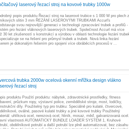
očítačový laserový řezací stroj na kovové trubky 1000w
drobný popis produktu Řezací stroj na laserové trubice s 1 000 W pro plech 
iníkových slitin 3 mm ŘEZÁNÍ LASEROVÝMI TRUBKAMI Accurl's
edstavuje svou nejnovější generaci v technologii zpracování trubek a profilů -
stém pro řezání vláknových laserových trubek. Společnost Accurl má více
ž 30 let zkušeností s konstrukcí a výrobou v oblasti technologie řezání trube
specializuje se na řešení pro průmysl trubek a trubek. Nová linka řezání
serem je dokonalým řešením pro spojení více obráběcích procesů v ...
tvercová trubka 2000w ocelová okenní mřížka design vlákno
serový řezací stroj
pis produktu Použití produktu: nábytek, zdravotnické prostředky, fitness
bavení, průzkum ropy, výstavní police, zemědělské stroje, most, lodičky,
nstrukční díly. Použitelný typ pro trubku: Speciálně pro kulaté, čtvercové,
délníkové, oválné, pasové kulaté trubky a jiné kovové trubky Použitelný
teriál: uhlíková ocel, nerezová ocel, hliník, mosaz, měď, galvanizovaná ocel
lavní vlastnosti AUTOMATICKÝ BUNDLE LOADER SYSTEM 1, Kruhové
trubí, obdélníkové potrubí a další potrubí lze plně automatizovat, bez zásahu