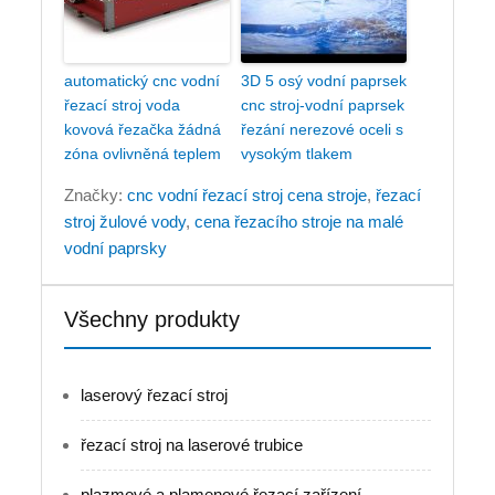
automatický cnc vodní
3D 5 osý vodní paprsek
řezací stroj voda
cnc stroj-vodní paprsek
kovová řezačka žádná
řezání nerezové oceli s
zóna ovlivněná teplem
vysokým tlakem
Značky:
cnc vodní řezací stroj cena stroje
,
řezací
stroj žulové vody
,
cena řezacího stroje na malé
vodní paprsky
Všechny produkty
laserový řezací stroj
řezací stroj na laserové trubice
plazmové a plamenové řezací zařízení