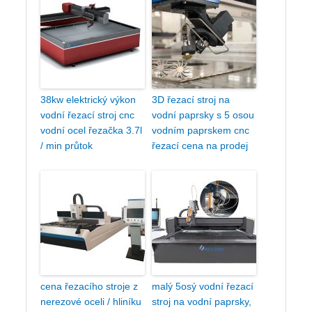
38kw elektrický výkon
3D řezací stroj na
vodní řezací stroj cnc
vodní paprsky s 5 osou
vodní ocel řezačka 3.7l
vodním paprskem cnc
/ min průtok
řezací cena na prodej
cena řezacího stroje z
malý 5osý vodní řezací
nerezové oceli / hliníku
stroj na vodní paprsky,