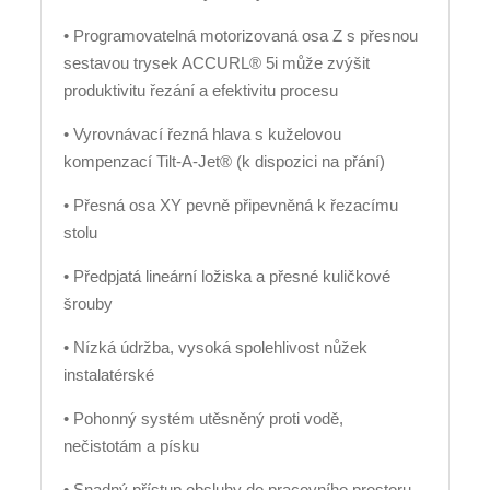
• Programovatelná motorizovaná osa Z s přesnou
sestavou trysek ACCURL® 5i může zvýšit
produktivitu řezání a efektivitu procesu
• Vyrovnávací řezná hlava s kuželovou
kompenzací Tilt-A-Jet® (k dispozici na přání)
• Přesná osa XY pevně připevněná k řezacímu
stolu
• Předpjatá lineární ložiska a přesné kuličkové
šrouby
• Nízká údržba, vysoká spolehlivost nůžek
instalatérské
• Pohonný systém utěsněný proti vodě,
nečistotám a písku
• Snadný přístup obsluhy do pracovního prostoru