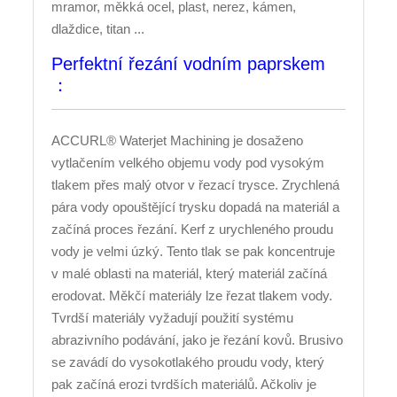
mramor, měkká ocel, plast, nerez, kámen,
dlaždice, titan ...
Perfektní řezání vodním paprskem
：
ACCURL® Waterjet Machining je dosaženo
vytlačením velkého objemu vody pod vysokým
tlakem přes malý otvor v řezací trysce. Zrychlená
pára vody opouštějící trysku dopadá na materiál a
začíná proces řezání. Kerf z urychleného proudu
vody je velmi úzký. Tento tlak se pak koncentruje
v malé oblasti na materiál, který materiál začíná
erodovat. Měkčí materiály lze řezat tlakem vody.
Tvrdší materiály vyžadují použití systému
abrazivního podávání, jako je řezání kovů. Brusivo
se zavádí do vysokotlakého proudu vody, který
pak začíná erozi tvrdších materiálů. Ačkoliv je