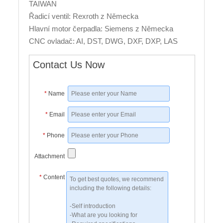
TAIWAN
Řadicí ventil: Rexroth z Německa
Hlavní motor čerpadla: Siemens z Německa
CNC ovladač: AI, DST, DWG, DXF, DXP, LAS
Contact Us Now
*
Name
*
Email
*
Phone
Attachment
*
Content