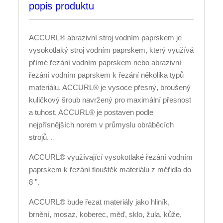
popis produktu
ACCURL® abrazivní stroj vodním paprskem je
vysokotlaký stroj vodním paprskem, který využívá
přímé řezání vodním paprskem nebo abrazivní
řezání vodním paprskem k řezání několika typů
materiálu. ACCURL® je vysoce přesný, broušený
kuličkový šroub navržený pro maximální přesnost
a tuhost. ACCURL® je postaven podle
nejpřísnějších norem v průmyslu obráběcích
strojů. .
ACCURL® využívající vysokotlaké řezání vodním
paprskem k řezání tlouštěk materiálu z měřidla do
8 ".
ACCURL® bude řezat materiály jako hliník,
brnění, mosaz, koberec, měď, sklo, žula, kůže,