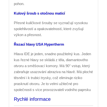
pohon.
Kulový šroub s otočnou maticí
Přesné kuličkové šrouby se vyznačují vysokou
spolehlivostí a opakovatelností, které zvyšují
výkon a přesnost.
Řezací hlavy USA Hypertherm
Hlava IDE je jeden, snadno použitelný kus. Jeden
kus řezné hlavy se skládá z těla, diamantového
otvoru a směšovací komory. Má 90° vstup, který
zabraňuje usazování abraziva na hlavě. Má ploché
těsnění i k trubici trysky, což eliminuje riziko
prasknutí otvoru. Je to velmi užitečné pro
společnosti s více provozovateli vodního paprsku
Rychlé informace