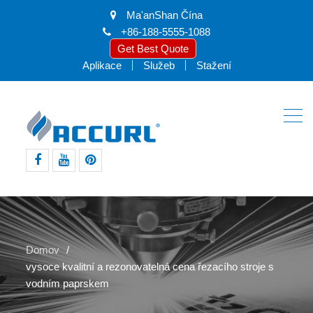
Ma'anShan Čína
+86-188-5555-1088
Get Best Quote
Aplikace
Služeb
Stažení
Facebook
Youtube
pinterest
Domov
vysoce kvalitní a rezonovatelná cena řezacího stroje s
vodním paprskem