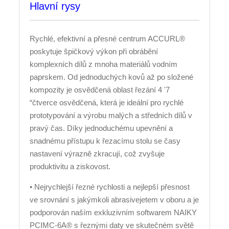
Hlavní rysy
Rychlé, efektivní a přesné centrum ACCURL®
poskytuje špičkový výkon při obrábění
komplexních dílů z mnoha materiálů vodním
paprskem. Od jednoduchých kovů až po složené
kompozity je osvědčená oblast řezání 4 '7
“čtverce osvědčená, která je ideální pro rychlé
prototypování a výrobu malých a středních dílů v
pravý čas. Díky jednoduchému upevnění a
snadnému přístupu k řezacímu stolu se časy
nastavení výrazně zkracují, což zvyšuje
produktivitu a ziskovost.
• Nejrychlejší řezné rychlosti a nejlepší přesnost
ve srovnání s jakýmkoli abrasivejetem v oboru a je
podporován naším exkluzivním softwarem NAIKY
PCIMC-6A® s řeznými daty ve skutečném světě