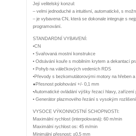
Její velitelský konzul:
– velmi jednoduché a intuitivní, automatické, s možn
– je vybavena CN, která se dokonale integruje s ne
programování.
STANDARDNÍ VYBAVENÍ:
•CN
• Svařovaná mostní konstrukce
• Odsávání kouře s mobilním krytem a dekantací p
• Pohyb na válečkových vedeních RDS
•Převody s bezkomutátorovými motory na hřeben a 
●Přesnost polohování +/- 0,1 mm
•Automatické ovládání výšky řezací hlavy, zařízení pr
• Generátor plazmového řezání s vysokým rozlišen
VYSOCE VÝKONNOSTNÍ SCHOPNOSTI:
Maximální rychlost (interpolovaná): 60 m/min
Maximální rychlost os: 45 m/min
Minimální přesnost: ±0,5 mm