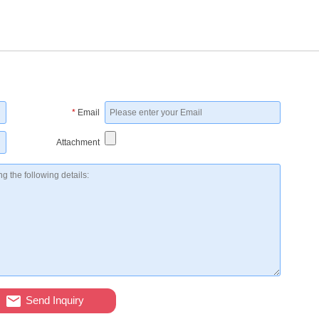
*
Email
Attachment
Send Inquiry