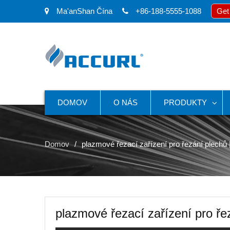
Ma'anShan Čína
+86-188-5555-1088
Get
DOMOV
O NÁS
PRODUKTY
Domov
plazmové řezací zařízení pro řezání plech
plazmové řezací zařízení pro ř