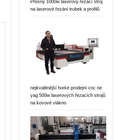
Přesný 1000w laserový řezací stroj
na laserové řezání trubek a profilů
nejkvalitnější horké prodejní cnc ne
yag 500w laserových řezacích strojů
na kovové vlákno