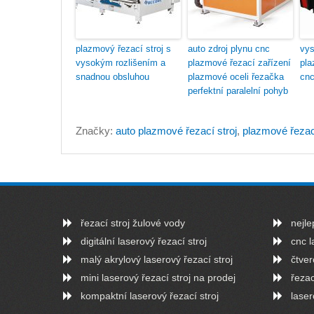
plazmový řezací stroj s
auto zdroj plynu cnc
vys
vysokým rozlišením a
plazmové řezací zařízení
pla
snadnou obsluhou
plazmové oceli řezačka
cnc
perfektní paralelní pohyb
Značky:
auto plazmové řezací stroj
,
plazmové řezac
řezací stroj žulové vody
nejle
digitální laserový řezací stroj
cnc l
malý akrylový laserový řezací stroj
čtver
mini laserový řezací stroj na prodej
řezac
kompaktní laserový řezací stroj
laser