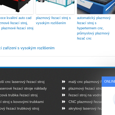
oce kvalitní auto cad
plazmový řezací stroj s
automatický plazmový
zmové řezací stroj,
vysokým rozlišením
řezací stroj s
 plazmové řezací stroj
hypertermem cnc,
průmyslový plazmový
řezač cnc
í zařízení s vysokým rozlišením
ONLIN
pší cnc laserový řezací stroj
malý cnc plazmový řezací st
aserové řezací stroje náklady
plazmový řezací stroj
cová trubka řezací stroj
řezací stroj na vodní paprsky
í stroj s kovovými trubkami
CNC plazmový řezací stroj
ový řezací trubkový stroj
akrylový laserový řezací stro