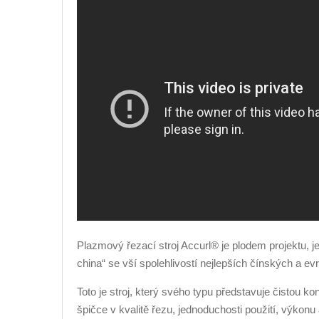
Plazmový řezací stroj Accurl® je plodem projektu, j
china“ se vší spolehlivostí nejlepších čínských a e
Toto je stroj, který svého typu představuje čistou 
špičce v kvalitě řezu, jednoduchosti použití, výkonu