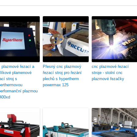
 plazmové řezací a
Přesný cnc plazmový
cnc plazmové řezací
líkové plamenové
řezací stroj pro řezání
stroje - stolní cnc
ací stroj s
plechů s hypertherm
plazmové řezačky
erthermovou
powermax 125
erformanční plazmou
400xd