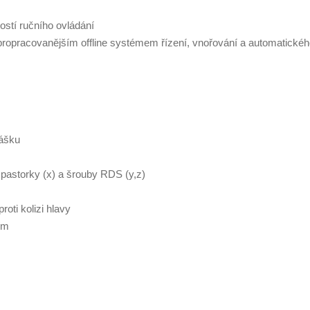
ostí ručního ovládání
jpropracovanějším offline systémem řízení, vnořování a automatické
rášku
pastorky (x) a šrouby RDS (y,z)
oti kolizi hlavy
ím