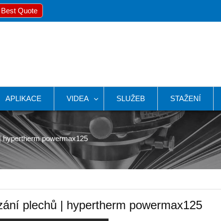
 Best Quote
APLIKACE
VIDEA
SLUŽEB
STAŽENÍ
ů | hypertherm powermax125
ezání plechů | hypertherm powermax125