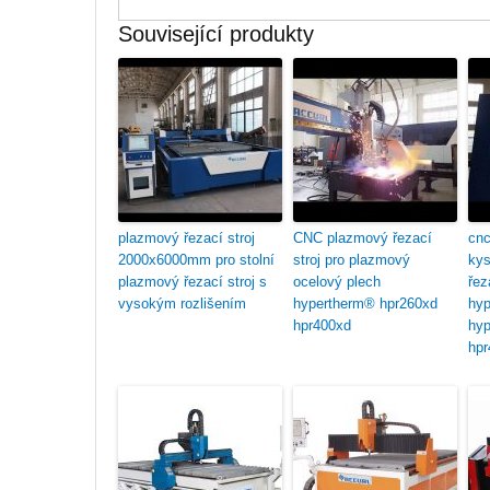
Související produkty
plazmový řezací stroj
CNC plazmový řezací
cnc
2000x6000mm pro stolní
stroj pro plazmový
kys
plazmový řezací stroj s
ocelový plech
řez
vysokým rozlišením
hypertherm® hpr260xd
hyp
hpr400xd
hyp
hpr