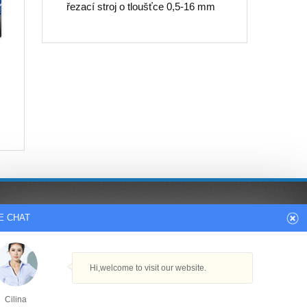
řezací stroj o tloušťce 0,5-16 mm
E CHAT
roj
dodavatel laserových řezacích strojů
malý řezací stroj na dřevo
 z oceli
výrobky laserového řezacího stroje
Hi,welcome to visit our website.
cnc trubka řezací stroj
j
mini cnc plazmové řezací zařízení
Cilina