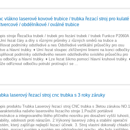
c vlákno laserové kovové trubice / trubka řezací stroj pro kulaté
čtvercové / obdélníkové / oválné trubice
pis stroje Řezačka trubek / trubek pro řezání trubek / trubek Funkce P2060A
Umí řezat čáry a díry s různými průměry z různých směrů na trubce a
lňovat podmínky odstředivé a nes Odstředivé vertikální průsečíky pro osu
tve a hlavní trubky. ♦ Umí řezat sloupec zkříženými liniemi na konci odbočky
splňovat podmínky odstředivého nesem odstředivého svislého průsečíku pro
u odbočky a hlavní trubky. ♦ Lze řezat šikmo pomocí hlavní kruhové trubky. 
že odříznout odbočku potrubí protínající se ...
ubka laserový řezací stroj cnc trubka s 3 roky záruky
pis produktu Trubka Laserový řezací stroj CNC trubka s 3letou zárukou NO.1
arakteristika našeho laserového řezacího stroje 1.Použití portálové
nstrukce a integrovaného litého příčného nosníku pro dosažení vyšší tuhosti,
ability, odolnosti proti nárazům. 2.Výkonný laserový zdroj a stabilní operační
stém, který zajišťuje nejlepší řezací účinek. 3. Stroj vlastní dokonalý chladicí
stém, mazací systém a systém pro odstraňování prachu, aby bylo zajištěno,