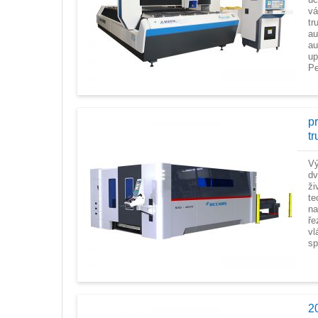
vá
tr
au
au
up
Pe
p
t
Vý
dv
ži
te
na
ře
vl
sp
2