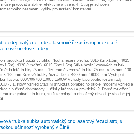
 může pracovat stabilně, efektivně a trvale. 4. Stroj je schopen
tomatického nastavení výšky pro udržení konstantní ...
t prodej malý cnc trubka laserové řezací stroj pro kulaté
tvercové ocelové trubky
pis produktu Použití výrobku Plocha řezání plechu: 3015 (3mx1,5m), 4015
mx1,5m), 4020 (4mx2m), 6015 (6mx1,5m) Šířka řezání kovových trubek:
ůměr kulaté trubky 25 mm - 150 mm čtvercová trubka 25 mm × 25 mm -100
 × 100 mm Kovové trubky řezná délka: 4000 mm / 6000 mm Výstupní
kon laseru: 500/700/750/1000 / 1500W Výhody laserového řezání řady
CURL 1. Nový vzhled Stabilní struktura obráběcího stroje, moderní vzhled a
nkce sloučené dohromady ji učinily krásnou a praktický. 2. Dobré rozvržení
ijímá integrativní strukturu, snižuje pokrytí a obnažený obvod, je vhodné jej
it, ...
ovová trubka trubka automatický cnc laserový řezací stroj s
ysokou účinností vyrobený v Číně