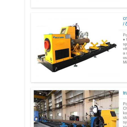
cn
/ 
Po
♦ 
sp
vě
a 
os
Mů
tr
Po
Ch
ko
st
sy
sy