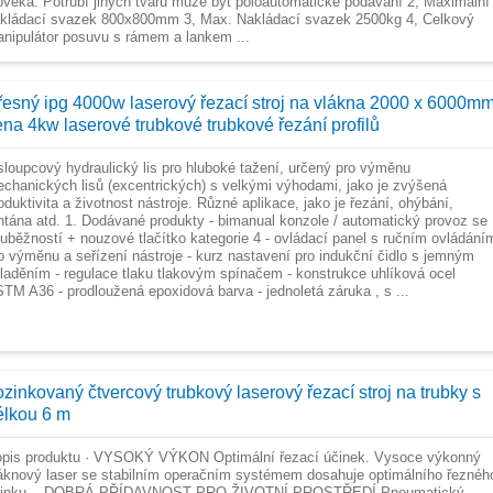
ověka. Potrubí jiných tvarů může být poloautomatické podávání 2, Maximální
kládací svazek 800x800mm 3, Max. Nakládací svazek 2500kg 4, Celkový
nipulátor posuvu s rámem a lankem ...
řesný ipg 4000w laserový řezací stroj na vlákna 2000 x 6000m
ena 4kw laserové trubkové trubkové řezání profilů
sloupcový hydraulický lis pro hluboké tažení, určený pro výměnu
chanických lisů (excentrických) s velkými výhodami, jako je zvýšená
oduktivita a životnost nástroje. Různé aplikace, jako je řezání, ohýbání,
ntána atd. 1. Dodávané produkty - bimanual konzole / automatický provoz se
uběžností + nouzové tlačítko kategorie 4 - ovládací panel s ručním ovládání
o výměnu a seřízení nástroje - kurz nastavení pro indukční čidlo s jemným
laděním - regulace tlaku tlakovým spínačem - konstrukce uhlíková ocel
TM A36 - prodloužená epoxidová barva - jednoletá záruka , s ...
ozinkovaný čtvercový trubkový laserový řezací stroj na trubky s
élkou 6 m
pis produktu · VYSOKÝ VÝKON Optimální řezací účinek. Vysoce výkonný
áknový laser se stabilním operačním systémem dosahuje optimálního řeznéh
činku. · DOBRÁ PŘÍDAVNOST PRO ŽIVOTNÍ PROSTŘEDÍ Pneumatický