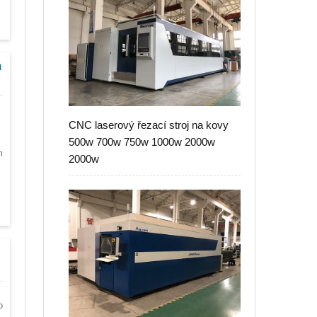
m
CNC laserový řezací stroj na kovy
500w 700w 750w 1000w 2000w
m
2000w
o