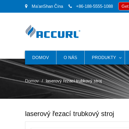
Ma'anShan Čína
+86-188-5555-1088
Get
DOMOV
O NÁS
PRODUKTY
Domov
laserový řezací trubkový stroj
laserový řezací trubkový stroj