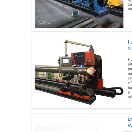
že
au
ho
č
Po
(4
pr
mm
vý
AC
fu
Př
řeš
k
v