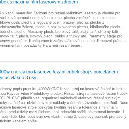
rubek s maximálním laserovým zdrojem
Aplikační materiály: Zařízení pro řezání vláknitým laserem je vhodné pro
zání kovů pomocí nerezového plechu, plechu z měkké oceli, plechu z
líkové oceli, plechu z legované oceli, pružiny, plechu, plechu z
zinkovaného železa, plechu z pozinkovaného plechu, hliníkového plechu,
děného plechu, Mosazný plech, bronzový talíř, zlatý talíř, stříbrný talíř,
tanový talíř, plech, kovový plech, trubky a trubky atd. Parametry stroje pro
serový generátor: Konfigurace řezačky vláknového laseru: Pracovní práce a
vironmentální požadavky Parametr řezání teorie ...
000w cnc vlákno laserové řezání trubek stroj s porcelánem
aycus vlákno 3 osy
drobný popis produktu 4000W CNC řezací stroj na laserové řezání trubek s
nou Raycus Fiber Produktový produkt Řezací stroj na laserové řezání trubek
CURL CNC přináší vaší organizaci nákladově efektivní řešení s nízkými
roky na údržbu, nízké provozní náklady a šetrné k životnímu prostředí. Naše
áknové laserové stroje poskytují kvalitní řezání a tolerance s minimální
rátou produktivity mezi úlohami, což odpovídá vyšší návratnosti investic. 1.
rábějí lidé, kteří používají své vlastní stroje 2. Laserový paprsek přenášený
tickým kabelem spíše ...