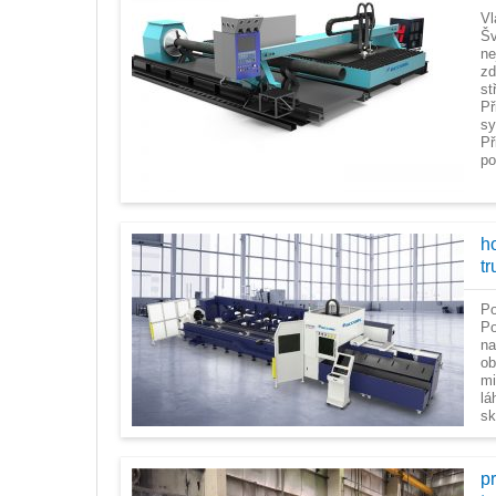
Vl
Šv
ne
zd
st
Př
sy
Př
po
ho
t
Po
Po
na
ob
mi
lá
sk
p