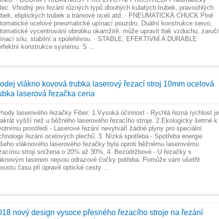
lec. Vhodný pro řezání různých typů dlouhých kulatých trubek, pravoúhlých
ubek, eliptických trubek a trámové oceli atd. · PNEUMATICKÁ CHUCK Plně
tomatické ocelové pneumatické upínací pouzdro. Duální konstrukce servo,
tomatické vycentrování obrobku okamžitě, může upravit tlak vzduchu, zaruči
ínací sílu, stabilní a spolehlivou. · STABLE, EFEKTIVNÍ A DURABLE
rfektní konstrukce systému. S ...
rodej vlákno kovová trubka laserový řezací stroj 10mm ocelová
rubka laserová řezačka cena
hody laserového řezačky Fiber: 1.Vysoká účinnost - Rychlá řezná rychlost je
akrát vyšší než u běžného laserového řezacího stroje. 2.Ekologicky šetrné k
votnímu prostředí - Laserové řezání nevytváří žádné plyny pro speciální
chnologii řezání ocelových plechů. 3. Nízká spotřeba - Spotřeba energie
šeho vláknového laserového řezačky byla oproti běžnému laserovému
zacímu stroji snížena o 20% až 30%. 4. Bezúdržbové - U řezačky s
áknovým laserem nejsou odrazové čočky potřeba. Pomůže vám ušetřit
oustu času při úpravě optické cesty ...
018 nový design vysoce přesného řezacího stroje na řezání