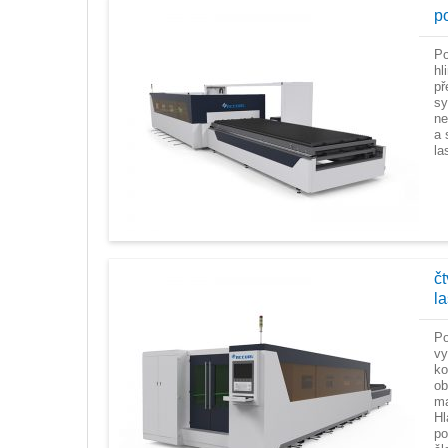
p
Po
hl
př
sy
ne
a 
la
č
la
Po
vy
ko
ob
ma
H
po