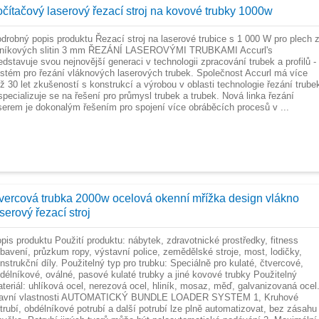
očítačový laserový řezací stroj na kovové trubky 1000w
drobný popis produktu Řezací stroj na laserové trubice s 1 000 W pro plech 
iníkových slitin 3 mm ŘEZÁNÍ LASEROVÝMI TRUBKAMI Accurl's
edstavuje svou nejnovější generaci v technologii zpracování trubek a profilů -
stém pro řezání vláknových laserových trubek. Společnost Accurl má více
ž 30 let zkušeností s konstrukcí a výrobou v oblasti technologie řezání trube
specializuje se na řešení pro průmysl trubek a trubek. Nová linka řezání
serem je dokonalým řešením pro spojení více obráběcích procesů v ...
tvercová trubka 2000w ocelová okenní mřížka design vlákno
serový řezací stroj
pis produktu Použití produktu: nábytek, zdravotnické prostředky, fitness
bavení, průzkum ropy, výstavní police, zemědělské stroje, most, lodičky,
nstrukční díly. Použitelný typ pro trubku: Speciálně pro kulaté, čtvercové,
délníkové, oválné, pasové kulaté trubky a jiné kovové trubky Použitelný
teriál: uhlíková ocel, nerezová ocel, hliník, mosaz, měď, galvanizovaná ocel
lavní vlastnosti AUTOMATICKÝ BUNDLE LOADER SYSTEM 1, Kruhové
trubí, obdélníkové potrubí a další potrubí lze plně automatizovat, bez zásahu