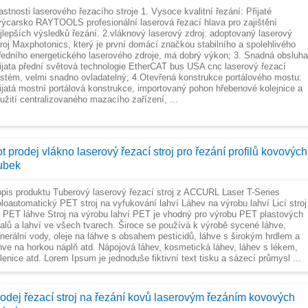
astnosti laserového řezacího stroje 1. Vysoce kvalitní řezání: Přijaté
ýcarsko RAYTOOLS profesionální laserová řezací hlava pro zajištění
jlepších výsledků řezání. 2.vláknový laserový zdroj: adoptovaný laserový
roj Maxphotonics, který je první domácí značkou stabilního a spolehlivého
ředního energetického laserového zdroje, má dobrý výkon; 3. Snadná obsluha
ijata přední světová technologie EtherCAT bus USA cnc laserový řezací
stém, velmi snadno ovladatelný; 4.Otevřená konstrukce portálového mostu:
ijatá mostní portálová konstrukce, importovaný pohon hřebenové kolejnice a
užití centralizovaného mazacího zařízení, ...
t prodej vlákno laserový řezací stroj pro řezání profilů kovových
rubek
pis produktu Tuberový laserový řezací stroj z ACCURL Laser T-Series
loautomatický PET stroj na vyfukování lahví Láhev na výrobu lahví Licí stroj
 PET láhve Stroj na výrobu lahví PET je vhodný pro výrobu PET plastových
alů a lahví ve všech tvarech. Široce se používá k výrobě sycené láhve,
nerální vody, oleje na láhve s obsahem pesticidů, láhve s širokým hrdlem a
hve na horkou náplň atd. Nápojová láhev, kosmetická láhev, láhev s lékem,
lenice atd. Lorem Ipsum je jednoduše fiktivní text tisku a sázecí průmysl ...
rodej řezací stroj na řezání kovů laserovým řezáním kovových