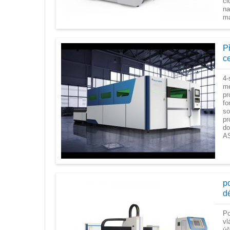
čl
na
ma
P
c
4-
me
pr
fo
so
pr
do
AS
p
d
Po
vl
ú