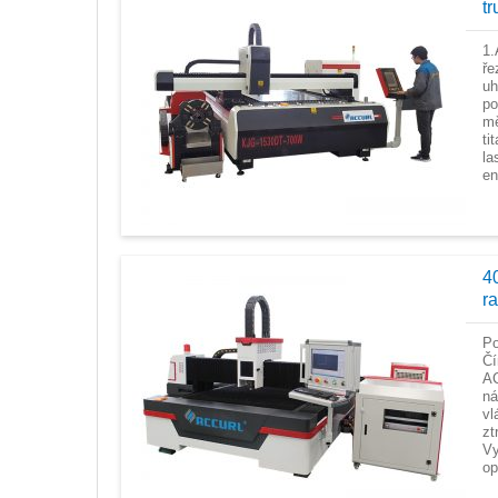
t
1.
ře
uh
po
mě
ti
la
en
4
r
Po
Čí
AC
ná
vl
zt
Vy
op