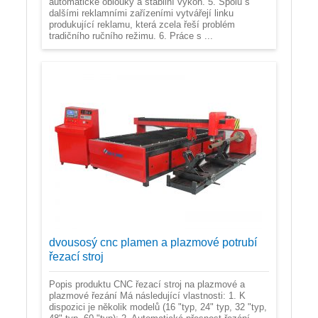
automatické oblouky a stabilní výkon. 5. Spolu s
dalšími reklamními zařízeními vytvářejí linku
produkující reklamu, která zcela řeší problém
tradičního ručního režimu. 6. Práce s ...
dvousosý cnc plamen a plazmové potrubí
řezací stroj
Popis produktu CNC řezací stroj na plazmové a
plazmové řezání Má následující vlastnosti: 1. K
dispozici je několik modelů (16 "typ, 24" typ, 32 "typ,