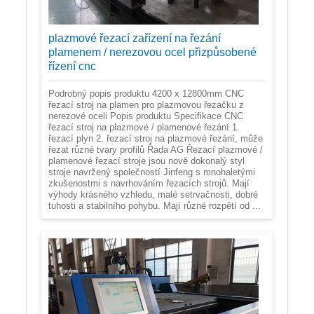
plazmové řezací zařízení na řezání
plamenem / nerezovou ocel přizpůsobené
řízení cnc
Podrobný popis produktu 4200 x 12800mm CNC
řezací stroj na plamen pro plazmovou řezačku z
nerezové oceli Popis produktu Specifikace CNC
řezací stroj na plazmové / plamenové řezání 1.
řezací plyn 2. řezací stroj na plazmové řezání, může
řezat různé tvary profilů Řada AG Řezací plazmové /
plamenové řezací stroje jsou nově dokonalý styl
stroje navržený společností Jinfeng s mnohaletými
zkušenostmi s navrhováním řezacích strojů. Mají
výhody krásného vzhledu, malé setrvačnosti, dobré
tuhosti a stabilního pohybu. Mají různé rozpětí od ...