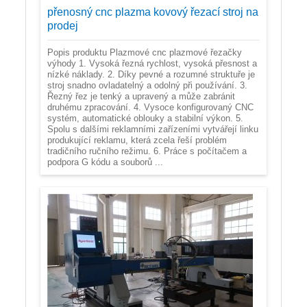
přenosný cnc plazma kovový řezací stroj na
prodej
Popis produktu Plazmové cnc plazmové řezačky
výhody 1. Vysoká řezná rychlost, vysoká přesnost a
nízké náklady. 2. Díky pevné a rozumné struktuře je
stroj snadno ovladatelný a odolný při používání. 3.
Řezný řez je tenký a upravený a může zabránit
druhému zpracování. 4. Vysoce konfigurovaný CNC
systém, automatické oblouky a stabilní výkon. 5.
Spolu s dalšími reklamními zařízeními vytvářejí linku
produkující reklamu, která zcela řeší problém
tradičního ručního režimu. 6. Práce s počítačem a
podpora G kódu a souborů ...