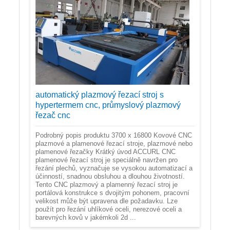
automatický plazmový řezací stroj s
hypertermem cnc, průmyslový plazmový
řezač cnc
Podrobný popis produktu 3700 x 16800 Kovové CNC
plazmové a plamenové řezací stroje, plazmové nebo
plamenové řezačky Krátký úvod ACCURL CNC
plamenové řezací stroj je speciálně navržen pro
řezání plechů, vyznačuje se vysokou automatizací a
účinností, snadnou obsluhou a dlouhou životností.
Tento CNC plazmový a plamenný řezací stroj je
portálová konstrukce s dvojitým pohonem, pracovní
velikost může být upravena dle požadavku. Lze
použít pro řezání uhlíkové oceli, nerezové oceli a
barevných kovů v jakémkoli 2d ...