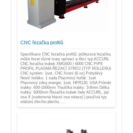
CNC řezačka profilů
Specifikace CNC řezačka profilů: průřezová řezačka,
může řezat různé tvary upínací a třecí typ ACCURL
CNC řezačka trubek XMG600 / 6000 CNC PIPE
PROFIL PLASMA ŘEZACÍ STROJ (TYP ROLLERU)
CNC systém: 1set, CNC řízení (6 os) Pohyblivý
Nosič hořáku: 1 sada Plazmový hořák: 1set
Plazmový zdroj energie: 1set, HPR130, USA Průměr
trubky: 600-1500mm Tloušťka trubky: 3-8mm Délka
trubky: 6000mm Řezačka trubek řady ACCURL, její
osa X (vodorovná hlavní osa rotace) ) používá typ
otáčení třecího plechu, ...