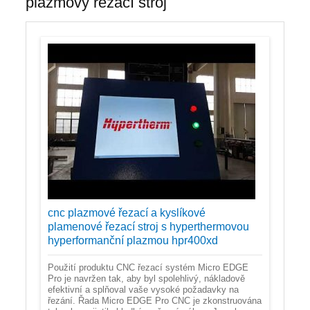
plazmový řezací stroj
cnc plazmové řezací a kyslíkové
plamenové řezací stroj s hyperthermovou
hyperformanční plazmou hpr400xd
Použití produktu CNC řezací systém Micro EDGE
Pro je navržen tak, aby byl spolehlivý, nákladově
efektivní a splňoval vaše vysoké požadavky na
řezání. Řada Micro EDGE Pro CNC je zkonstruována