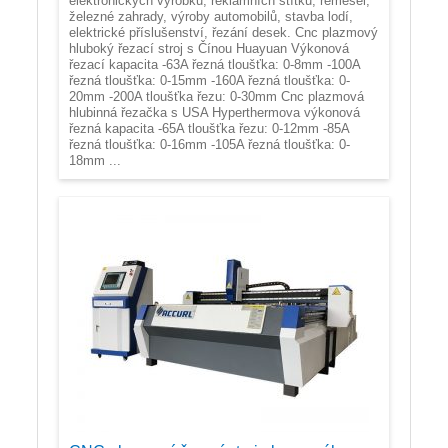
elektronických výrobků, reklamních štítků, řemesel,
železné zahrady, výroby automobilů, stavba lodí,
elektrické příslušenství, řezání desek. Cnc plazmový
hluboký řezací stroj s Čínou Huayuan Výkonová
řezací kapacita -63A řezná tloušťka: 0-8mm -100A
řezná tloušťka: 0-15mm -160A řezná tloušťka: 0-
20mm -200A tloušťka řezu: 0-30mm Cnc plazmová
hlubinná řezačka s USA Hyperthermova výkonová
řezná kapacita -65A tloušťka řezu: 0-12mm -85A
řezná tloušťka: 0-16mm -105A řezná tloušťka: 0-
18mm ...