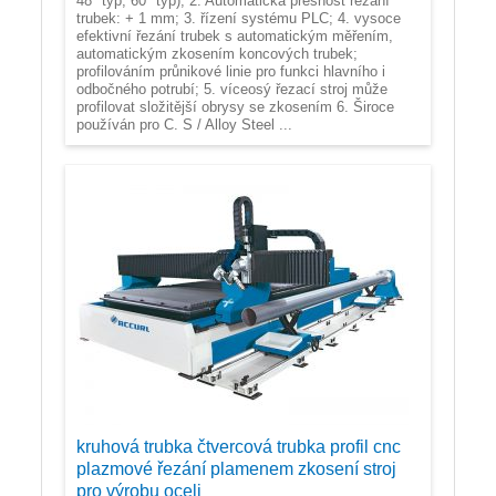
48" typ, 60 "typ); 2. Automatická přesnost řezání
trubek: + 1 mm; 3. řízení systému PLC; 4. vysoce
efektivní řezání trubek s automatickým měřením,
automatickým zkosením koncových trubek;
profilováním průnikové linie pro funkci hlavního i
odbočného potrubí; 5. víceosý řezací stroj může
profilovat složitější obrysy se zkosením 6. Široce
používán pro C. S / Alloy Steel ...
kruhová trubka čtvercová trubka profil cnc
plazmové řezání plamenem zkosení stroj
pro výrobu oceli