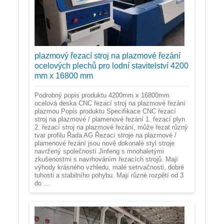
plazmový řezací stroj na plazmové řezání
ocelových plechů pro lodní stavitelství 4200
mm x 16800 mm
Podrobný popis produktu 4200mm x 16800mm
ocelová deska CNC řezací stroj na plazmové řezání
plazmou Popis produktu Specifikace CNC řezací
stroj na plazmové / plamenové řezání 1. řezací plyn
2. řezací stroj na plazmové řezání, může řezat různý
tvar profilu Řada AG Řezací stroje na plazmové /
plamenové řezání jsou nově dokonalé styl stroje
navržený společností Jinfeng s mnohaletými
zkušenostmi s navrhováním řezacích strojů. Mají
výhody krásného vzhledu, malé setrvačnosti, dobré
tuhosti a stabilního pohybu. Mají různé rozpětí od 3
do ...