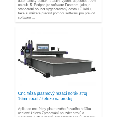
automatický oblouk, stabilní výkon, úspěšnost 99%
oblouk. 5. Podporujte software Fastcam, jako je
standardní soubor vygenerovaný cestou G kódu,
také si můžete přečíst pomocí softwaru pro převod
softwaru ...
Cnc fréza plazmový řezací hořák stroj
16mm ocel / železo na prodej
Aplikace cnc frézy plazmového řezacího hořáku
ocelové železo Zpracování pouzder strojů a