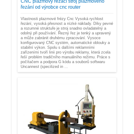
CNC plazmový řezací stroj plazmového
řezání od výrobce cnc router
Vlastnosti plazmové frézy Cnc Vysoká rychlost
řezání, vysoká přesnost a nízké náklady. Díky pevné
a rozumné struktuře je stroj snadno ovladatelný a
odolný při používání. Řezný řez je tenký a upravený
a může zabránit druhému zpracování. Vysoce
konfigurovaný CNC systém, automatické oblouky a
stabilní výkon. Spolu s dalšími reklamními
zařízeními tvoří linii pro výrobu reklamy, která zcela
řeší problém tradičního manuálního režimu. Práce s
počítačem a podpora G kódu a souborů softwaru
Uncannest (specilized in ...