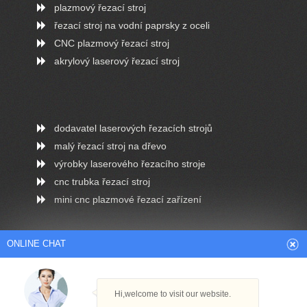
plazmový řezací stroj
řezací stroj na vodní paprsky z oceli
CNC plazmový řezací stroj
akrylový laserový řezací stroj
dodavatel laserových řezacích strojů
malý řezací stroj na dřevo
výrobky laserového řezacího stroje
cnc trubka řezací stroj
mini cnc plazmové řezací zařízení
ONLINE CHAT
Arabic
Dutch
English
French
Hi,welcome to visit our website.
German
Italian
Japanese
Persian