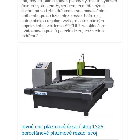
tak, aby zajistila hladký a přesný výkon. Je vybaven
řídicím systémem Hypertherm cnc, přesnými
lineárními vodicími dráhami a samonivelačním
zařízením pro kolizi s plazmovým hořákem,
automatickou regulací výšky a automatickým
zapalováním. Základna ACCURL se skládá ze
svařovaných profilů po celé délce, což vede k
extrémně ...
levné cnc plazmové řezací stroj 1325
porcelánové plazmové řezací stroj