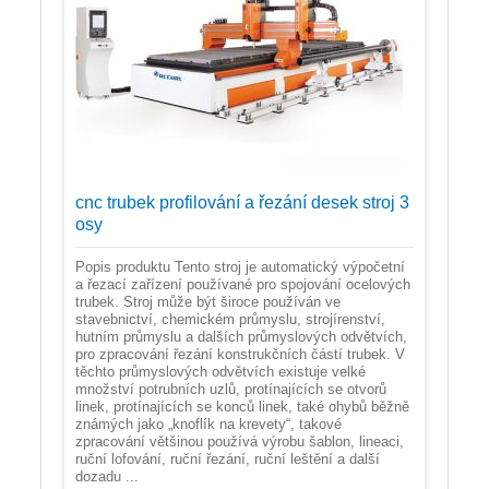
cnc trubek profilování a řezání desek stroj 3
osy
Popis produktu Tento stroj je automatický výpočetní
a řezací zařízení používané pro spojování ocelových
trubek. Stroj může být široce používán ve
stavebnictví, chemickém průmyslu, strojírenství,
hutním průmyslu a dalších průmyslových odvětvích,
pro zpracování řezání konstrukčních částí trubek. V
těchto průmyslových odvětvích existuje velké
množství potrubních uzlů, protínajících se otvorů
linek, protínajících se konců linek, také ohybů běžně
známých jako „knoflík na krevety“, takové
zpracování většinou používá výrobu šablon, lineaci,
ruční lofování, ruční řezání, ruční leštění a další
dozadu ...