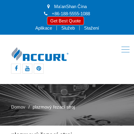
Ma'anShan Čína
+86-188-5555-1088
Get Best Quote
Aplikace
Služeb
Stažení
Facebook
Youtube
pinterest
Domov
plazmový řezací stroj