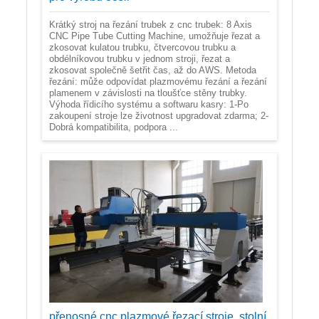
Krátký stroj na řezání trubek z cnc trubek: 8 Axis
CNC Pipe Tube Cutting Machine, umožňuje řezat a
zkosovat kulatou trubku, čtvercovou trubku a
obdélníkovou trubku v jednom stroji, řezat a
zkosovat společně šetřit čas, až do AWS. Metoda
řezání: může odpovídat plazmovému řezání a řezání
plamenem v závislosti na tloušťce stěny trubky.
Výhoda řídicího systému a softwaru kasry: 1-Po
zakoupení stroje lze životnost upgradovat zdarma; 2-
Dobrá kompatibilita, podpora ...
přenosné cnc plazmové řezací stroje, stolní