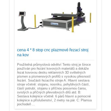
cena 4 * 8 stop cnc plazmové řezací stroj
na kov
Použitelná průmyslová odvětví Tento stroj je široce
používán pro řezání kovových materiálů a dokáže
řezat kovovou desku reklamních 3D světelných
písmen a písmenových profilů s vysokou přesností
řezání. Součásti řezacího stroje A: Hlavní sestava
stroje včetně: stojanu, nosníku, pohyblivých částí,
částí potrubí, stojanu s příčnou posuvnou čarou,
svislých a příčných převodových dílů atd. B:
Sestava kolejnice včetně: 6 párů hlavní a pomocné
kolejnice a příslušenství, 2 metry na pár. C: Plamsa
pochodeň ...