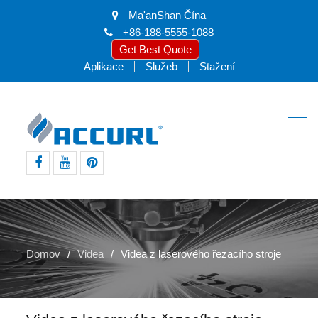
Ma'anShan Čína
+86-188-5555-1088
Get Best Quote
Aplikace
Služeb
Stažení
Facebook
Youtube
pinterest
Domov
Videa
Videa z laserového řezacího stroje