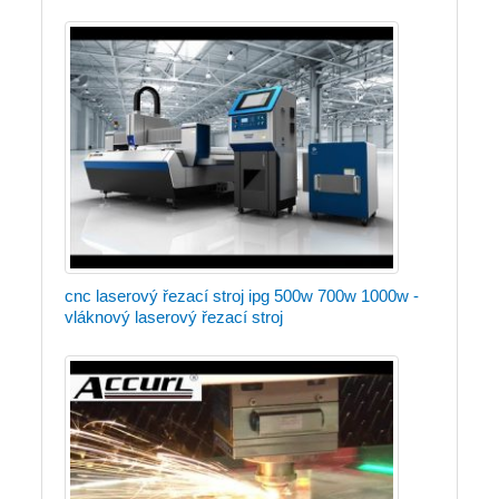
cnc laserový řezací stroj ipg 500w 700w 1000w -
vláknový laserový řezací stroj