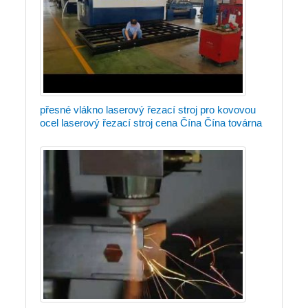
přesné vlákno laserový řezací stroj pro kovovou
ocel laserový řezací stroj cena Čína Čína továrna