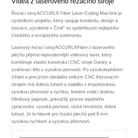
Videa z laserového řezacího stroje
Řezací stroj ACCURL® Fiber Laser Cutting Machine je
výsledkem projektu, který spojuje kreativitu, design a
inovace „vyrobené v Číně“ se spolehlivostí nejlepšího
čínského a evropského sortimentu.
Laserový řezací stroj ACCURL®Fibre z laserového
plechu přijímá nejmodernější vláknový laser, který
kombinuje vlastní konstrukci CNC stroje Gantry a
svařovací tělo s vysokou pevností. Po vysokoteplotním
žíhání a precizním obrábění velkým CNC frézovacím
strojem má dobrou tuhost a stabilitu s importovanou
vysokou přesností a rychlou, lineární vodicí dráhou.
Hliníkový paprsek, pokročilý proces tepelného
zpracování, vysoká pevnost, nízká hmotnost, dobrá
tuhost. Je to hlavně pro řezání plechů pod 8 mm
vysokou rychlostí a vysokou přesností.