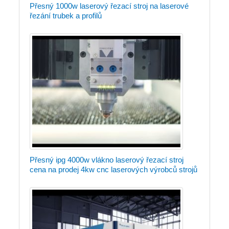
Přesný 1000w laserový řezací stroj na laserové
řezání trubek a profilů
Přesný ipg 4000w vlákno laserový řezací stroj
cena na prodej 4kw cnc laserových výrobců strojů