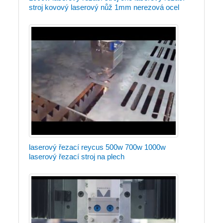
stroj kovový laserový nůž 1mm nerezová ocel
laserový řezací reycus 500w 700w 1000w
laserový řezací stroj na plech